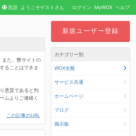
言語
ようこそゲストさん
ログイン
MyWOX
ヘルプ
新規ユーザー登録
カテゴリー別
。また、弊サイトの
することはできま
WOX全般
サービス共通
り悪質であると判
ホームページ
ームよりご連絡く
ブログ
この記事のURL
掲示板