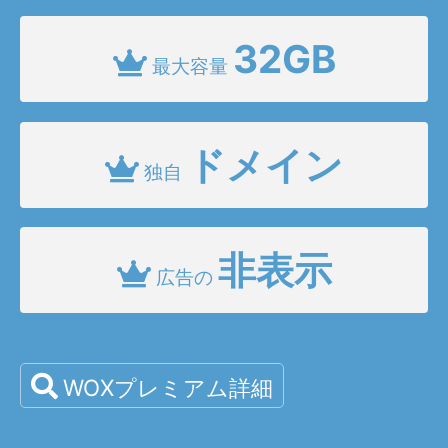
32GB
最大容量
ドメイン
独自
非表示
広告の
WOXプレミアム詳細