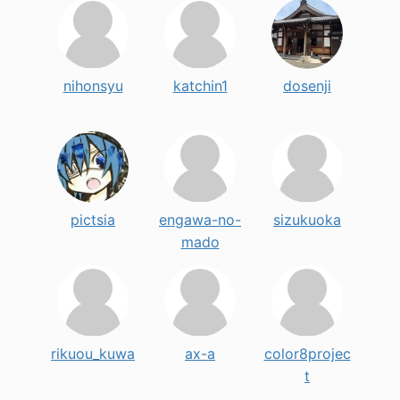
nihonsyu
katchin1
dosenji
pictsia
engawa-no-
sizukuoka
mado
rikuou_kuwa
ax-a
color8projec
t