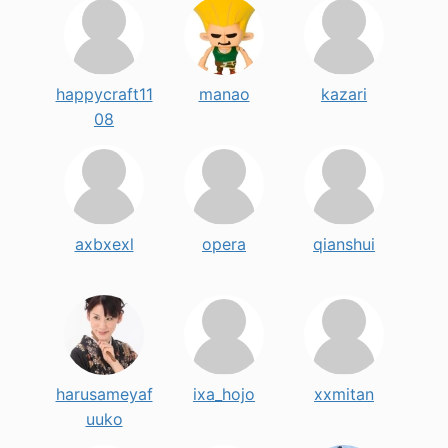
happycraft11
manao
kazari
08
axbxexl
opera
qianshui
harusameyaf
ixa_hojo
xxmitan
uuko