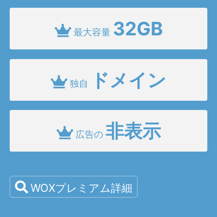
32GB
最大容量
ドメイン
独自
非表示
広告の
WOXプレミアム詳細