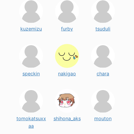
kuzemizu
furby
tsuduli
speckin
nakigao
chara
tomokatsuxx
shihona_aks
mouton
aa