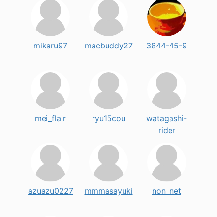
mikaru97
macbuddy27
3844-45-9
mei_flair
ryu15cou
watagashi-
rider
azuazu0227
mmmasayuki
non_net