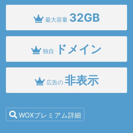
32GB
最大容量
ドメイン
独自
非表示
広告の
WOXプレミアム詳細