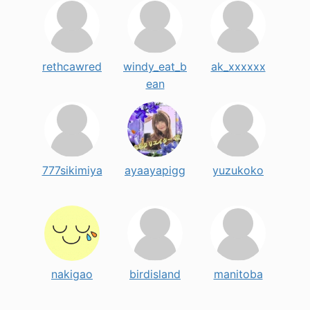
rethcawred
windy_eat_b
ak_xxxxxx
ean
777sikimiya
ayaayapigg
yuzukoko
nakigao
birdisland
manitoba