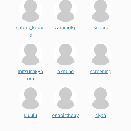
satoru_kogur
zaramokp
snquis
e
ibitsunakyo
okitune
screening
mu
uluulu
onabirthday
slyth