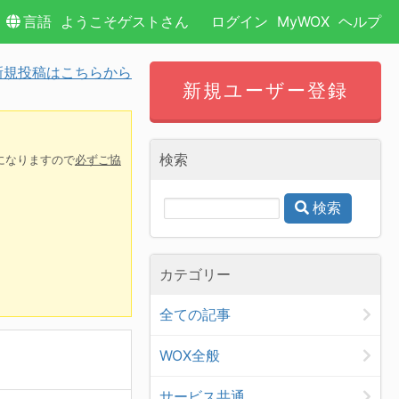
言語
ようこそゲストさん
ログイン
MyWOX
ヘルプ
規投稿はこちらから
新規ユーザー登録
検索
になりますので
必ずご協
検索
カテゴリー
全ての記事
WOX全般
サービス共通