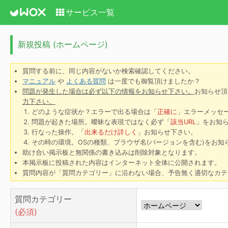
サービス一覧
新規投稿 (ホームページ)
質問する前に、同じ内容がないか検索確認してください。
マニュアル
や
よくある質問
は一度でも御覧頂けましたか？
問題が発生した場合は必ず以下の情報をお知らせ下さい。
お知らせ頂
力下さい。
どのような症状か？エラーで出る場合は「
正確に
」エラーメッセ
問題が起きた場所。曖昧な表現ではなく必ず「
該当URL
」をお知
行なった操作。「
出来るだけ詳しく
」お知らせ下さい。
その時の環境。OSの種類、ブラウザ名(バージョンを含む)をお知
助け合い掲示板と無関係の書き込みは削除対象となります。
本掲示板に投稿された内容はインターネット全体に公開されます。
質問内容が「質問カテゴリー」に沿わない場合、予告無く適切なカテ
質問カテゴリー
(必須)