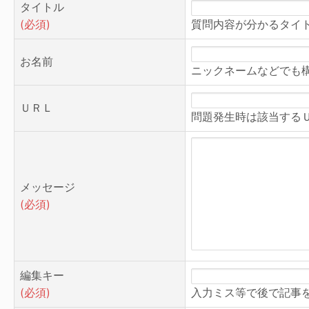
タイトル
(必須)
質問内容が分かるタイ
お名前
ニックネームなどでも
ＵＲＬ
問題発生時は該当する
メッセージ
(必須)
編集キー
(必須)
入力ミス等で後で記事