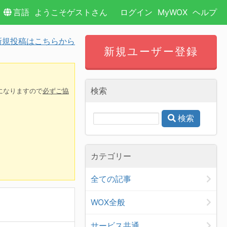
言語
ようこそゲストさん
ログイン
MyWOX
ヘルプ
規投稿はこちらから
新規ユーザー登録
検索
になりますので
必ずご協
検索
カテゴリー
全ての記事
WOX全般
サービス共通