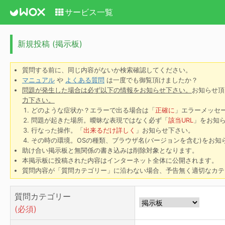
サービス一覧
新規投稿 (掲示板)
質問する前に、同じ内容がないか検索確認してください。
マニュアル
や
よくある質問
は一度でも御覧頂けましたか？
問題が発生した場合は必ず以下の情報をお知らせ下さい。
お知らせ頂
力下さい。
どのような症状か？エラーで出る場合は「
正確に
」エラーメッセ
問題が起きた場所。曖昧な表現ではなく必ず「
該当URL
」をお知
行なった操作。「
出来るだけ詳しく
」お知らせ下さい。
その時の環境。OSの種類、ブラウザ名(バージョンを含む)をお知
助け合い掲示板と無関係の書き込みは削除対象となります。
本掲示板に投稿された内容はインターネット全体に公開されます。
質問内容が「質問カテゴリー」に沿わない場合、予告無く適切なカテ
質問カテゴリー
(必須)