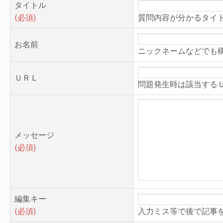
タイトル
(必須)
質問内容が分かるタイ
お名前
ニックネームなどでも
ＵＲＬ
問題発生時は該当する
メッセージ
(必須)
編集キー
(必須)
入力ミス等で後で記事