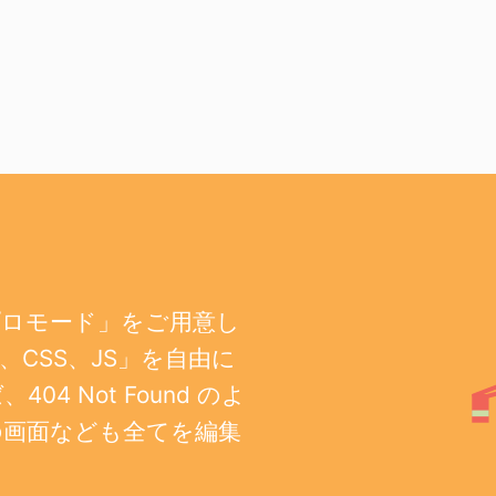
プロモード」をご用意し
CSS、JS」を自由に
 Not Found のよ
の画面なども全てを編集