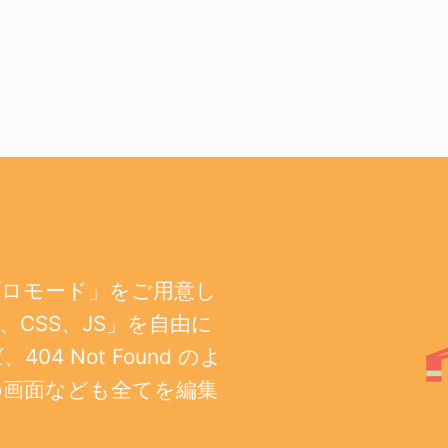
プロモード」をご用意し
CSS、JS」を自由に
 Not Found のよ
の画面なども全てを編集