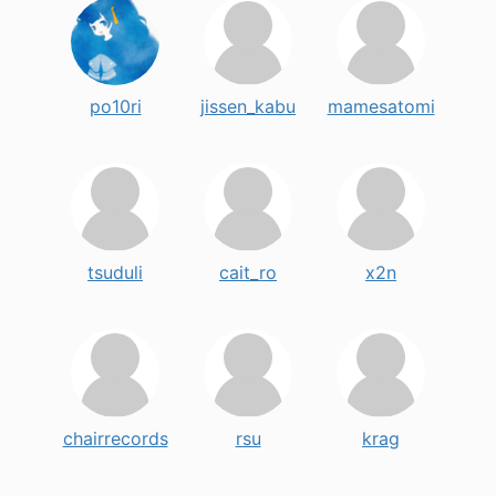
po10ri
jissen_kabu
mamesatomi
tsuduli
cait_ro
x2n
chairrecords
rsu
krag