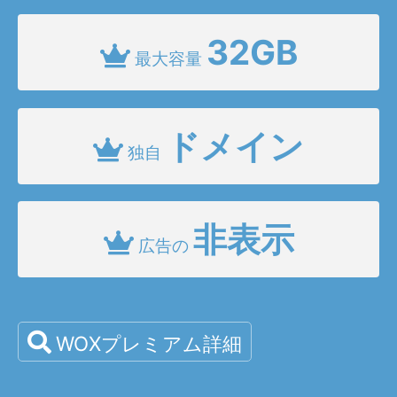
32GB
最大容量
ドメイン
独自
非表示
広告の
WOXプレミアム詳細