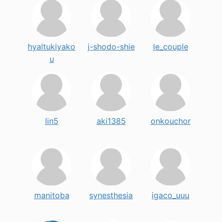
hyaltukiyako
j-shodo-shie
le_couple
u
lin5
aki1385
onkouchor
manitoba
synesthesia
igaco_uuu