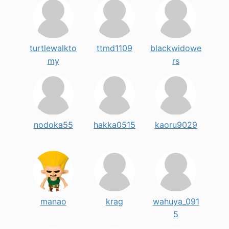
turtlewalkto
ttmd1109
blackwidowe
my
rs
nodoka55
hakka0515
kaoru9029
manao
krag
wahuya_091
5