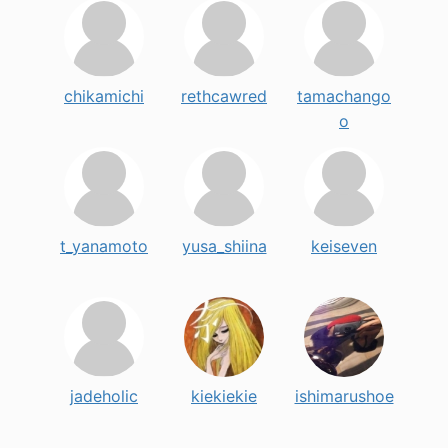
chikamichi
rethcawred
tamachango
o
t_yanamoto
yusa_shiina
keiseven
jadeholic
kiekiekie
ishimarushoe