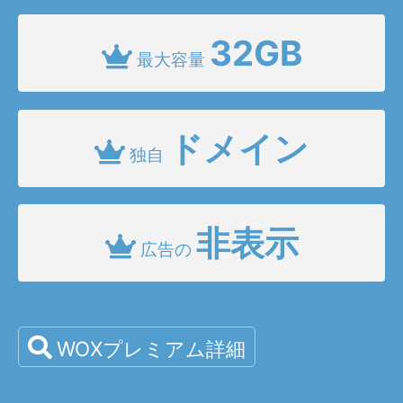
32GB
最大容量
ドメイン
独自
非表示
広告の
WOXプレミアム詳細