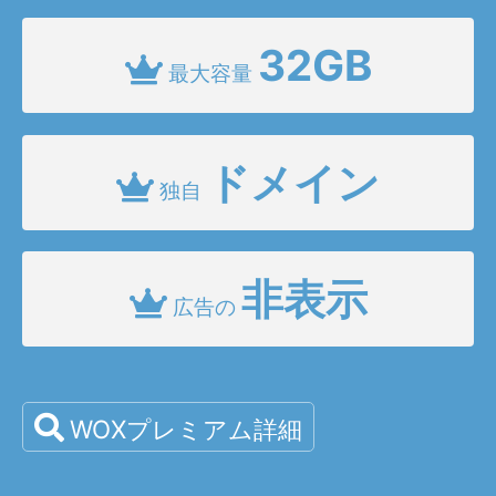
32GB
最大容量
ドメイン
独自
非表示
広告の
WOXプレミアム詳細