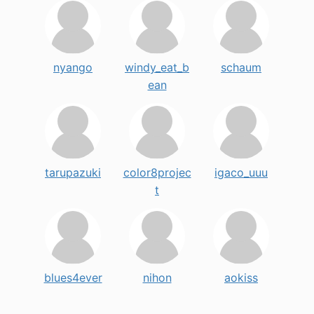
nyango
windy_eat_b
schaum
ean
tarupazuki
color8projec
igaco_uuu
t
blues4ever
nihon
aokiss