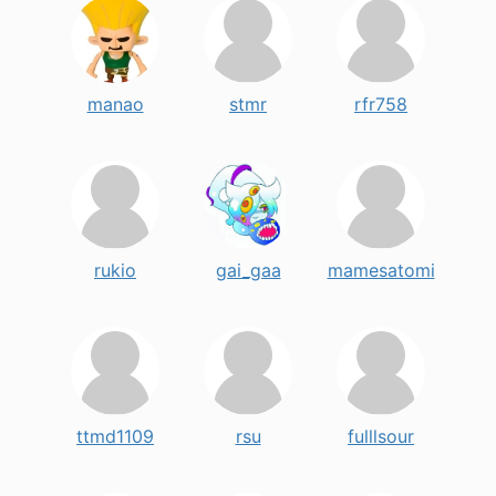
manao
stmr
rfr758
rukio
gai_gaa
mamesatomi
ttmd1109
rsu
fulllsour