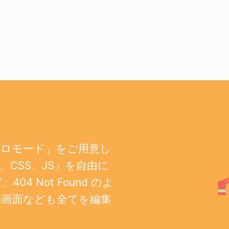
プロモード」をご用意し
CSS、JS」を自由に
 Not Found のよ
の画面なども全てを編集