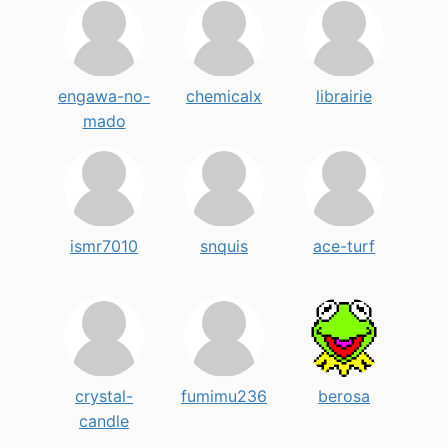
engawa-no-
chemicalx
librairie
mado
ismr7010
snquis
ace-turf
crystal-
fumimu236
berosa
candle