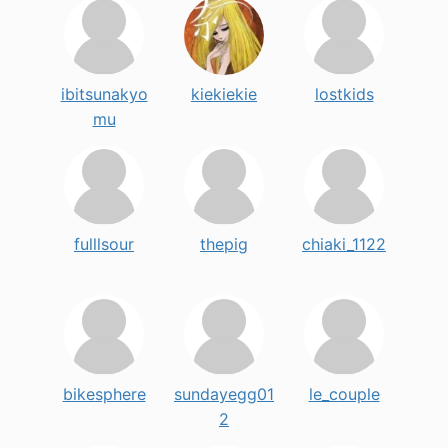
ibitsunakyo
kiekiekie
lostkids
mu
fulllsour
thepig
chiaki_1122
bikesphere
sundayegg01
le_couple
2