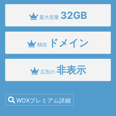
32GB
最大容量
ドメイン
独自
非表示
広告の
WOXプレミアム詳細