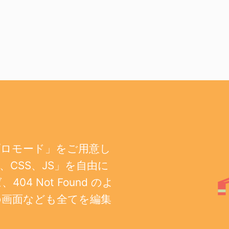
プロモード」をご用意し
CSS、JS」を自由に
 Not Found のよ
の画面なども全てを編集