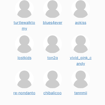
turtlewalkto
blues4ever
aokiss
my
lostkids
ton2q
vivid_pink_c
andy
re-nondanto
chibalicoo
tennmii