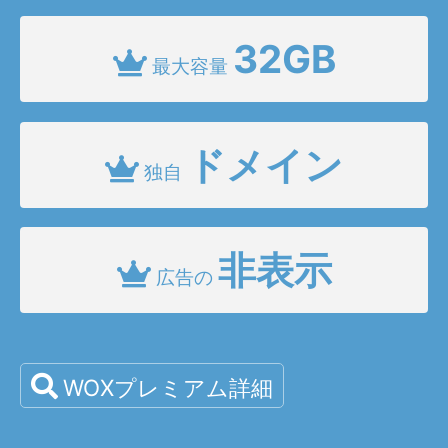
32GB
最大容量
ドメイン
独自
非表示
広告の
WOXプレミアム詳細