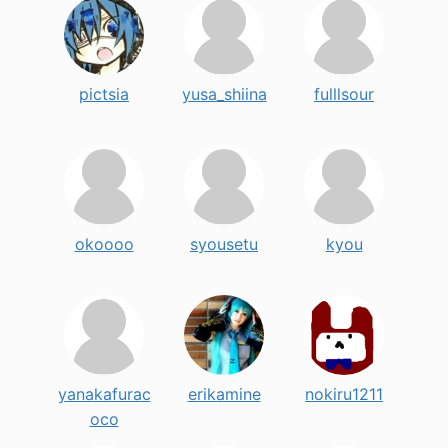
pictsia
yusa_shiina
fulllsour
okoooo
syousetu
kyou
yanakafurac
erikamine
nokiru1211
oco