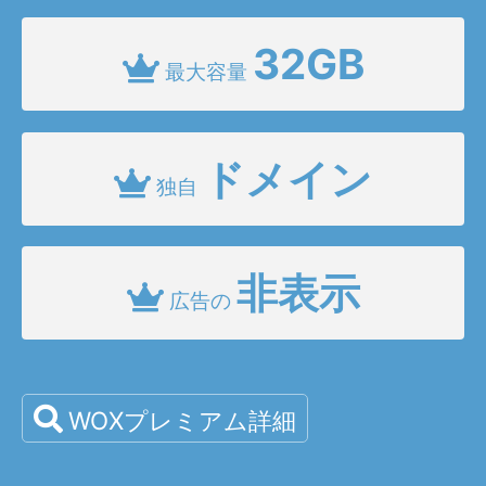
32GB
最大容量
ドメイン
独自
非表示
広告の
WOXプレミアム詳細