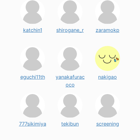
katchin1
shirogane_r
zaramokp
eguchi11th
yanakafurac
nakigao
oco
777sikimiya
tekibun
screening