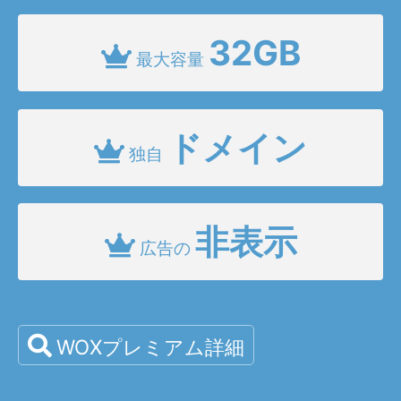
32GB
最大容量
ドメイン
独自
非表示
広告の
WOXプレミアム詳細