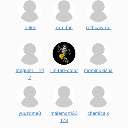
joelee
xxmitan
rethcawred
megumi___21
limited-color
mominokisha
2
yuuzome8
maiemon123
chemicalx
123