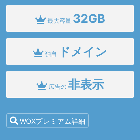
32GB
最大容量
ドメイン
独自
非表示
広告の
WOXプレミアム詳細