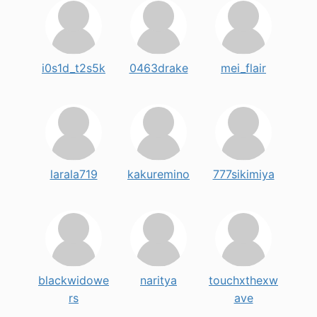
i0s1d_t2s5k
0463drake
mei_flair
larala719
kakuremino
777sikimiya
blackwidowe
naritya
touchxthexw
rs
ave