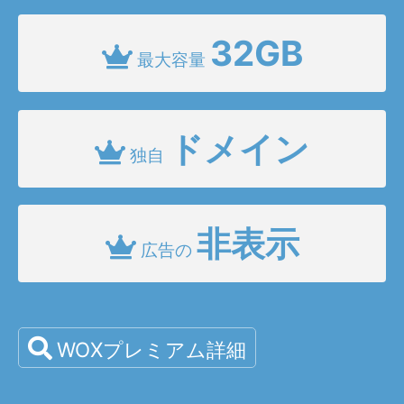
32GB
最大容量
ドメイン
独自
非表示
広告の
WOXプレミアム詳細