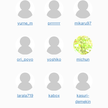
yurne_m
prrrrrrr
mikaru97
ori_poyo
yoshiko
michun
larala719
kabox
kasuri-
demekin