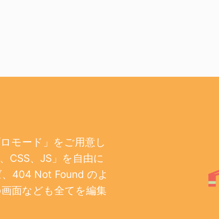
プロモード」をご用意し
CSS、JS」を自由に
 Not Found のよ
の画面なども全てを編集