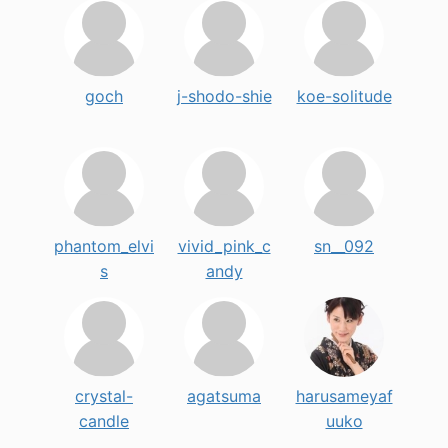
goch
j-shodo-shie
koe-solitude
phantom_elvi
vivid_pink_c
sn__092
s
andy
crystal-
agatsuma
harusameyaf
candle
uuko