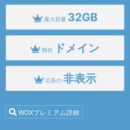
32GB
最大容量
ドメイン
独自
非表示
広告の
WOXプレミアム詳細