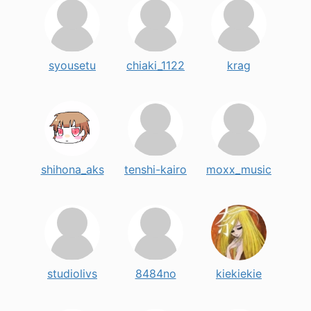
syousetu
chiaki_1122
krag
shihona_aks
tenshi-kairo
moxx_music
studiolivs
8484no
kiekiekie