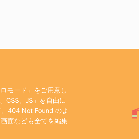
プロモード」をご用意し
CSS、JS」を自由に
 Not Found のよ
の画面なども全てを編集