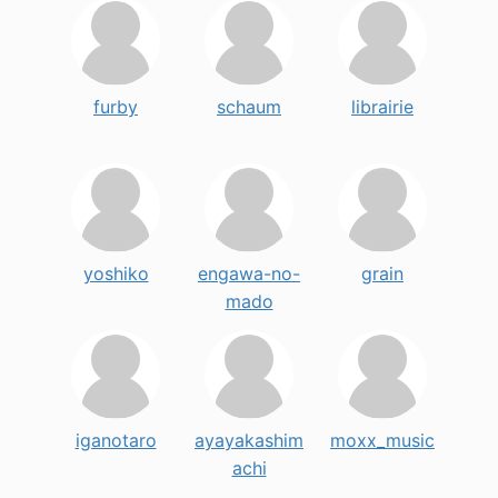
furby
schaum
librairie
yoshiko
engawa-no-
grain
mado
iganotaro
ayayakashim
moxx_music
achi