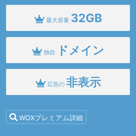
32GB
最大容量
ドメイン
独自
非表示
広告の
WOXプレミアム詳細