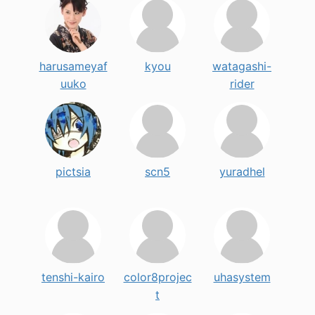
harusameyaf
kyou
watagashi-
uuko
rider
pictsia
scn5
yuradhel
tenshi-kairo
color8projec
uhasystem
t