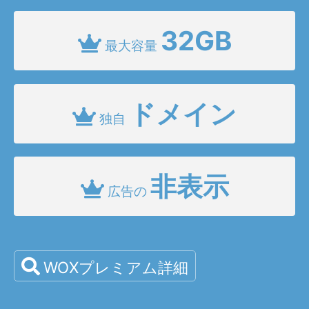
32GB
最大容量
ドメイン
独自
非表示
広告の
WOXプレミアム詳細