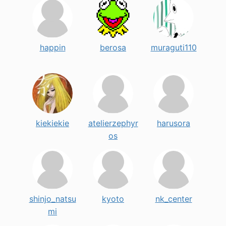
happin
berosa
muraguti110
kiekiekie
atelierzephyr
harusora
os
shinjo_natsu
kyoto
nk_center
mi