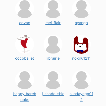
covax
mei_flair
nyango
cocoballet
librairie
nokiru1211
happy_bareb
j-shodo-shie
sundayegg01
ooks
2