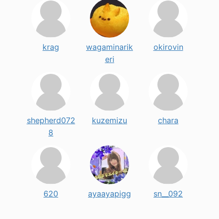
krag
wagaminarik
okirovin
eri
shepherd072
kuzemizu
chara
8
620
ayaayapigg
sn__092