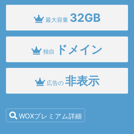
32GB
最大容量
ドメイン
独自
非表示
広告の
WOXプレミアム詳細