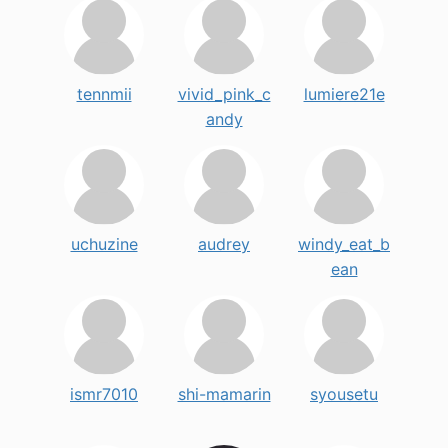
tennmii
vivid_pink_c
lumiere21e
andy
uchuzine
audrey
windy_eat_b
ean
ismr7010
shi-mamarin
syousetu