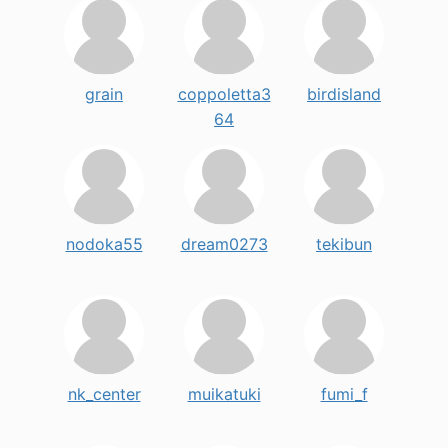
grain
coppoletta3
birdisland
64
nodoka55
dream0273
tekibun
nk_center
muikatuki
fumi_f