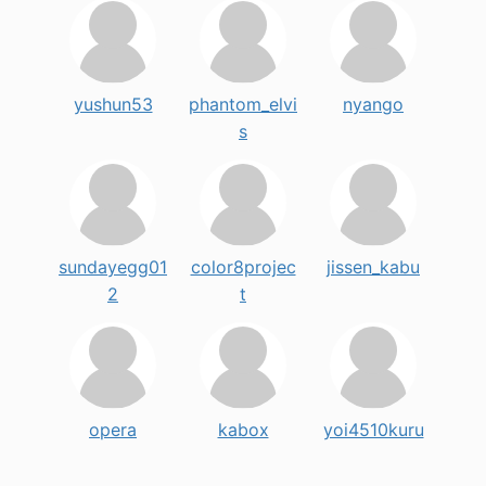
yushun53
phantom_elvi
nyango
s
sundayegg01
color8projec
jissen_kabu
2
t
opera
kabox
yoi4510kuru