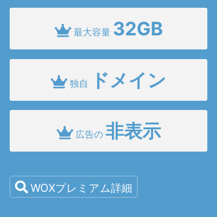
32GB
最大容量
ドメイン
独自
非表示
広告の
WOXプレミアム詳細