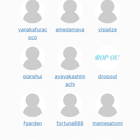
yanakafurac
amedamaya
visialize
oco
qianshui
ayayakashim
dropout
achi
fgarden
fortuna888
mamesatomi