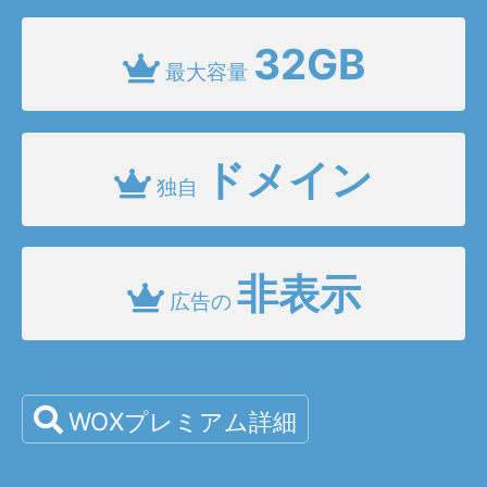
32GB
最大容量
ドメイン
独自
非表示
広告の
WOXプレミアム詳細