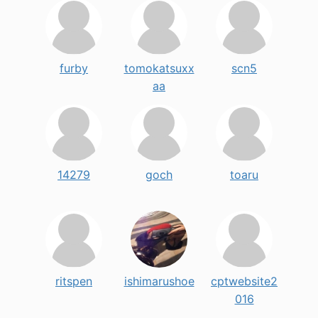
furby
tomokatsuxx
scn5
aa
14279
goch
toaru
ritspen
ishimarushoe
cptwebsite2
016