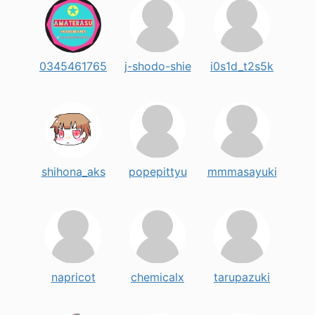
0345461765
j-shodo-shie
i0s1d_t2s5k
shihona_aks
popepittyu
mmmasayuki
napricot
chemicalx
tarupazuki