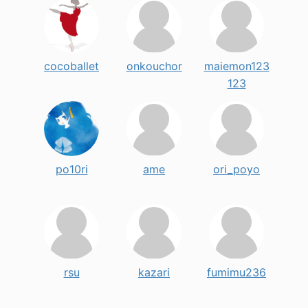
cocoballet
onkouchor
maiemon123
123
po10ri
ame
ori_poyo
rsu
kazari
fumimu236