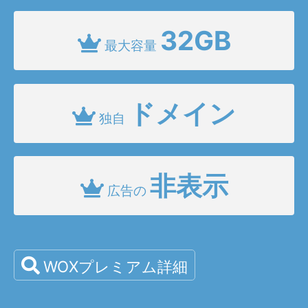
32GB
最大容量
ドメイン
独自
非表示
広告の
WOXプレミアム詳細