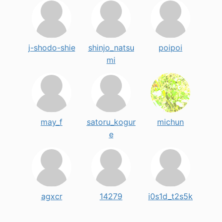
j-shodo-shie
shinjo_natsu
poipoi
mi
may_f
satoru_kogur
michun
e
agxcr
14279
i0s1d_t2s5k