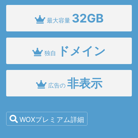
32GB
最大容量
ドメイン
独自
非表示
広告の
WOXプレミアム詳細