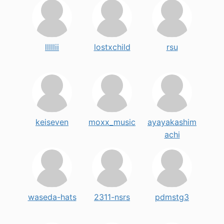
lllllii
lostxchild
rsu
keiseven
moxx_music
ayayakashim
achi
waseda-hats
2311-nsrs
pdmstg3