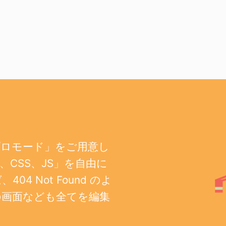
プロモード」をご用意し
CSS、JS」を自由に
 Not Found のよ
の画面なども全てを編集