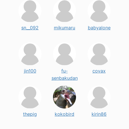
sn__092
mikumaru
babyalone
jin100
fu-
covax
senbakudan
thepig
kokobird
kirin86