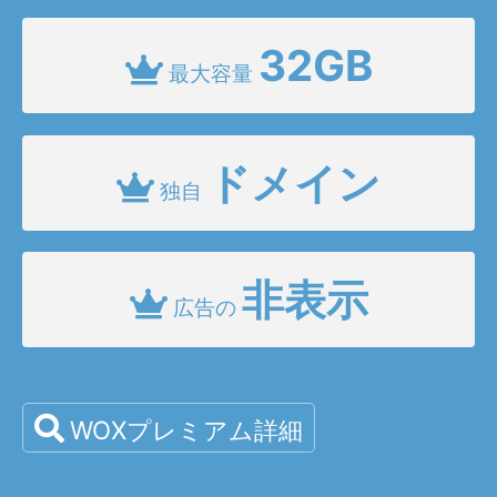
32GB
最大容量
ドメイン
独自
非表示
広告の
WOXプレミアム詳細