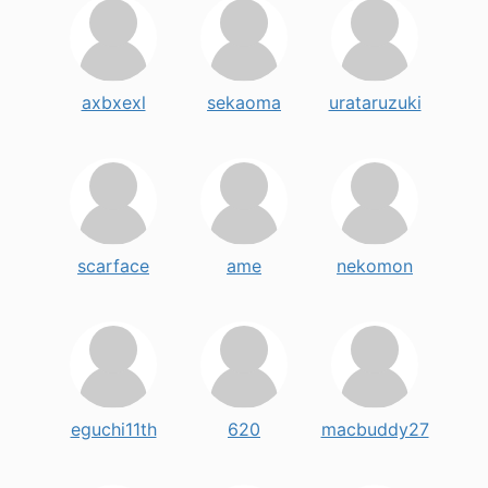
axbxexl
sekaoma
urataruzuki
scarface
ame
nekomon
eguchi11th
620
macbuddy27