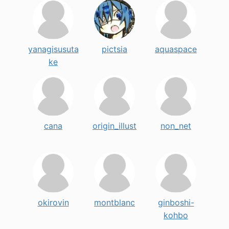
yanagisusuta
pictsia
aquaspace
ke
cana
origin_illust
non_net
okirovin
montblanc
ginboshi-
kohbo