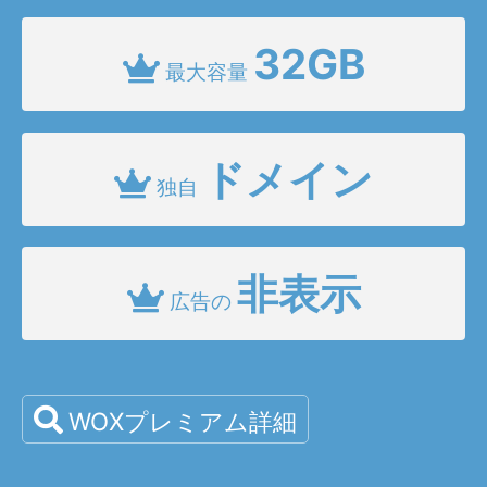
32GB
最大容量
ドメイン
独自
非表示
広告の
WOXプレミアム詳細