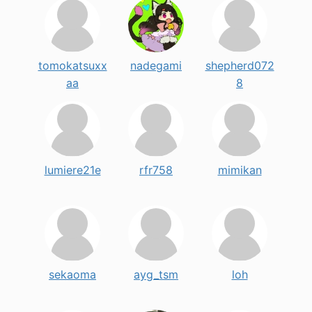
tomokatsuxx
nadegami
shepherd072
aa
8
lumiere21e
rfr758
mimikan
sekaoma
ayg_tsm
loh