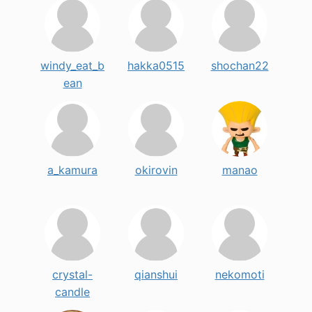
windy_eat_b
hakka0515
shochan22
ean
a_kamura
okirovin
manao
crystal-
qianshui
nekomoti
candle