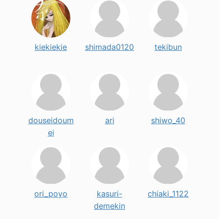
kiekiekie
shimada0120
tekibun
douseidoum
ari
shiwo_40
ei
ori_poyo
kasuri-
chiaki_1122
demekin