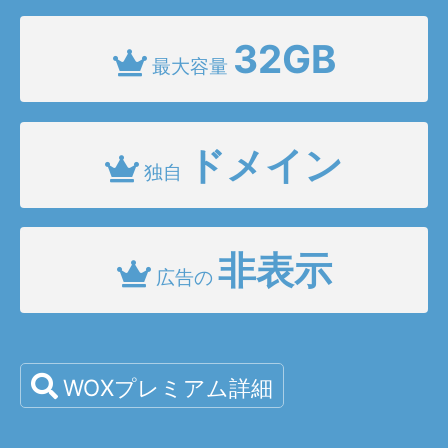
32GB
最大容量
ドメイン
独自
非表示
広告の
WOXプレミアム詳細