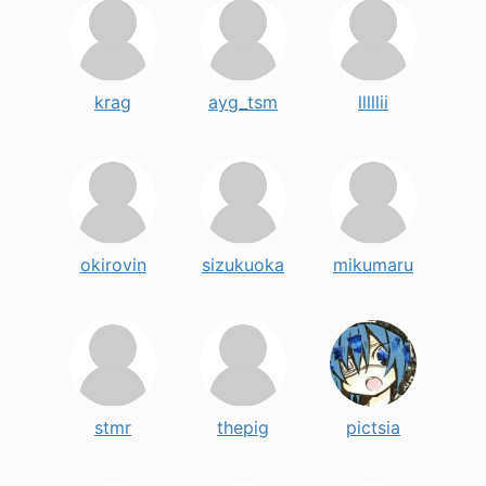
krag
ayg_tsm
lllllii
okirovin
sizukuoka
mikumaru
stmr
thepig
pictsia