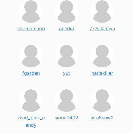
shi-mamarin
acedia
777sikimiya
fgarden
yut
nariakiller
vivid_pink_c
sione0402
jxra5suw2
andy