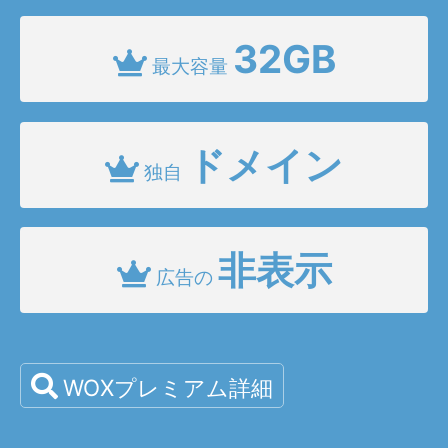
32GB
最大容量
ドメイン
独自
非表示
広告の
WOXプレミアム詳細