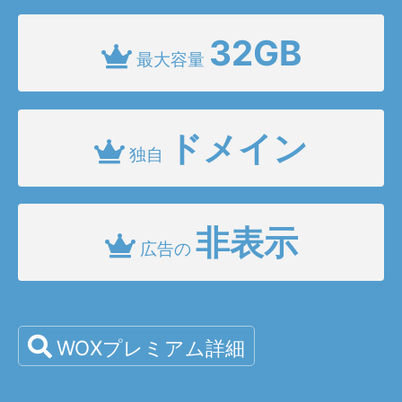
32GB
最大容量
ドメイン
独自
非表示
広告の
WOXプレミアム詳細