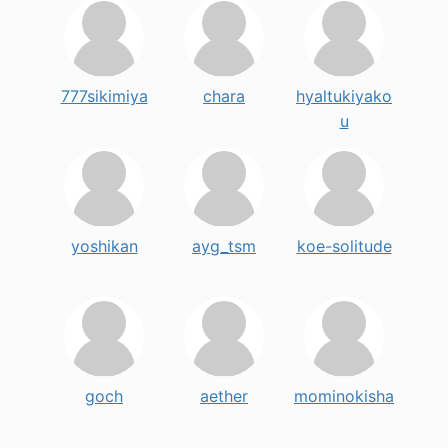
777sikimiya
chara
hyaltukiyako
u
yoshikan
ayg_tsm
koe-solitude
goch
aether
mominokisha