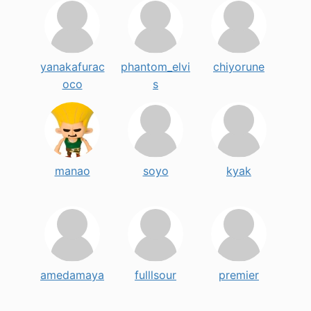
yanakafurac
phantom_elvi
chiyorune
oco
s
manao
soyo
kyak
amedamaya
fulllsour
premier