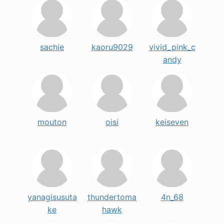
sachie
kaoru9029
vivid_pink_c
andy
mouton
oisi
keiseven
yanagisusuta
thundertoma
4n_68
ke
hawk