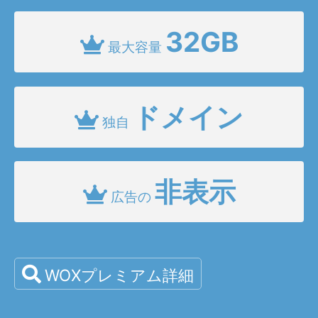
32GB
最大容量
ドメイン
独自
非表示
広告の
WOXプレミアム詳細