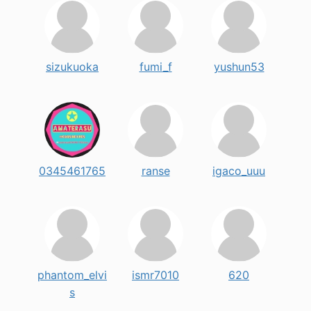
sizukuoka
fumi_f
yushun53
0345461765
ranse
igaco_uuu
phantom_elvi
ismr7010
620
s