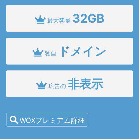
32GB
最大容量
ドメイン
独自
非表示
広告の
WOXプレミアム詳細