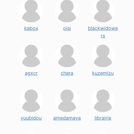
kabox
oisi
blackwidowe
rs
agxcr
chara
kuzemizu
yuubidou
amedamaya
librairie