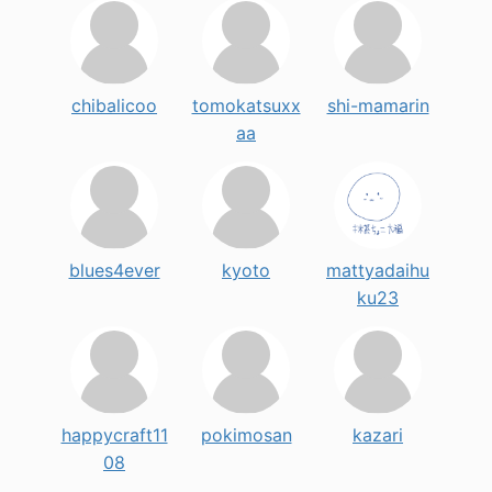
chibalicoo
tomokatsuxx
shi-mamarin
aa
blues4ever
kyoto
mattyadaihu
ku23
happycraft11
pokimosan
kazari
08