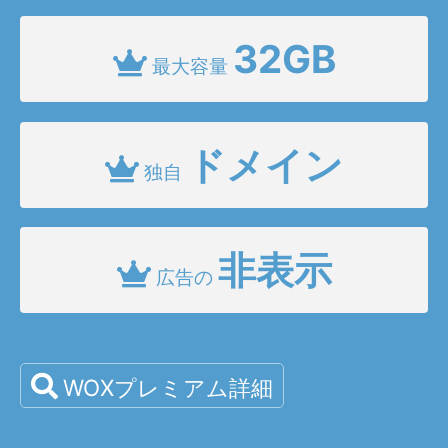
32GB
最大容量
ドメイン
独自
非表示
広告の
WOXプレミアム詳細