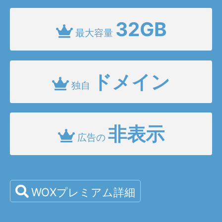
32GB
最大容量
ドメイン
独自
非表示
広告の
WOXプレミアム詳細