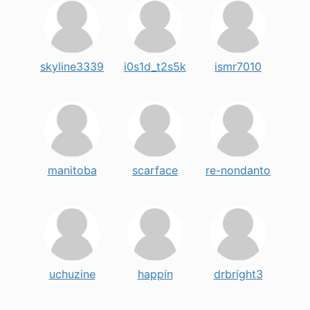
skyline3339
i0s1d_t2s5k
ismr7010
manitoba
scarface
re-nondanto
uchuzine
happin
drbright3