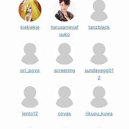
kiekiekie
harusameyaf
tanzblack
uuko
ori_poyo
screening
sundayegg01
2
lento12
covax
rikuou_kuwa