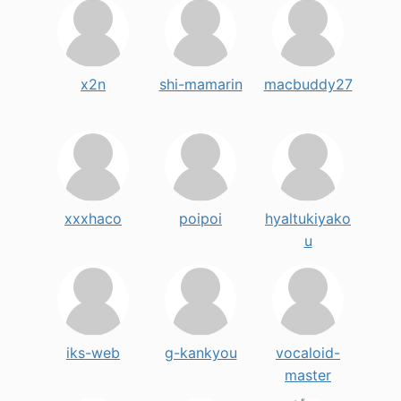
x2n
shi-mamarin
macbuddy27
xxxhaco
poipoi
hyaltukiyako
u
iks-web
g-kankyou
vocaloid-
master