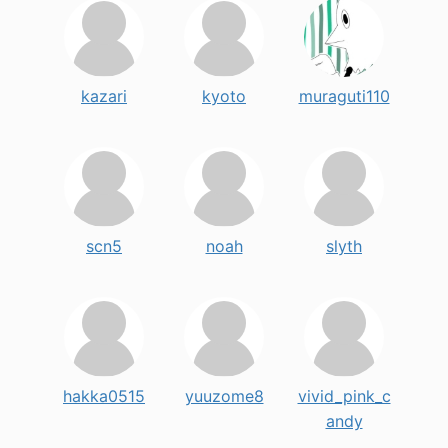
kazari
kyoto
muraguti110
scn5
noah
slyth
hakka0515
yuuzome8
vivid_pink_c
andy