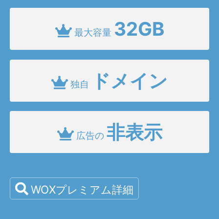
32GB
最大容量
ドメイン
独自
非表示
広告の
WOXプレミアム詳細