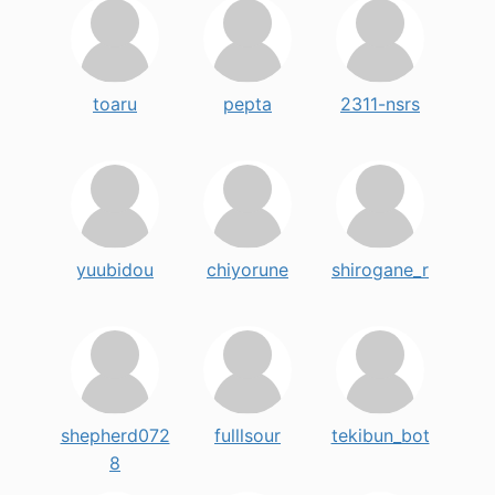
toaru
pepta
2311-nsrs
yuubidou
chiyorune
shirogane_r
shepherd072
fulllsour
tekibun_bot
8