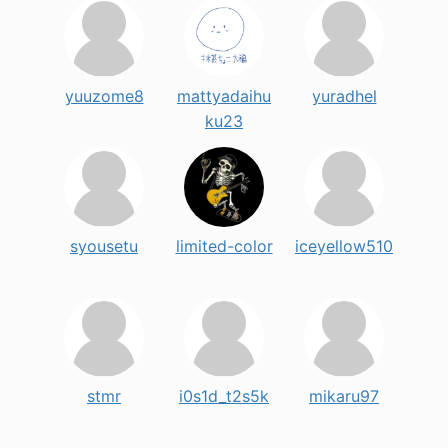
yuuzome8
mattyadaihu
yuradhel
ku23
syousetu
limited-color
iceyellow510
stmr
i0s1d_t2s5k
mikaru97