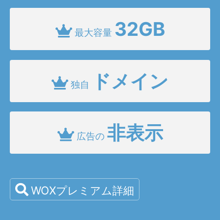
32GB
最大容量
ドメイン
独自
非表示
広告の
WOXプレミアム詳細