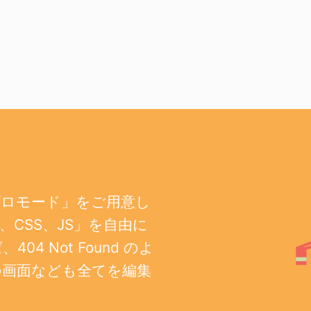
プロモード」をご用意し
CSS、JS」を自由に
 Not Found のよ
の画面なども全てを編集