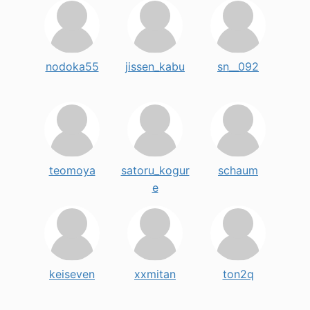
nodoka55
jissen_kabu
sn__092
teomoya
satoru_kogur
schaum
e
keiseven
xxmitan
ton2q