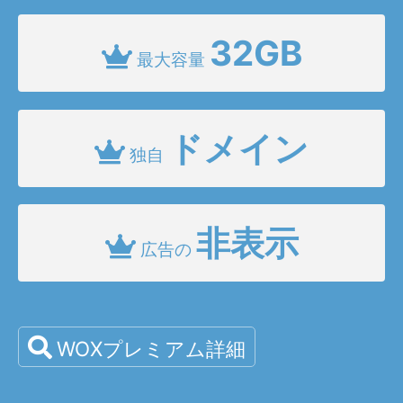
32GB
最大容量
ドメイン
独自
非表示
広告の
WOXプレミアム詳細