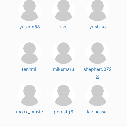
yushun53
ave
yoshiko
tennmii
mikumaru
shepherd072
8
moxx_music
pdmstg3
lazinesser