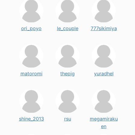
ori_poyo
le_couple
777sikimiya
matoromi
thepig
yuradhel
shine_2013
rsu
megamiraku
en