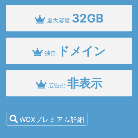
32GB
最大容量
ドメイン
独自
非表示
広告の
WOXプレミアム詳細