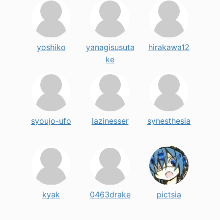
yoshiko
yanagisusuta
hirakawa12
ke
syoujo-ufo
lazinesser
synesthesia
kyak
0463drake
pictsia