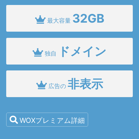
32GB
最大容量
ドメイン
独自
非表示
広告の
WOXプレミアム詳細