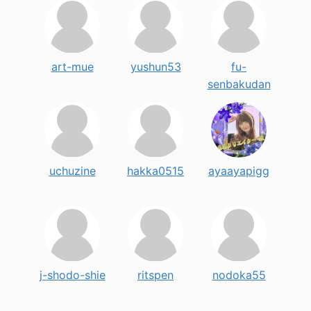
art-mue
yushun53
fu-
senbakudan
uchuzine
hakka0515
ayaayapigg
j-shodo-shie
ritspen
nodoka55