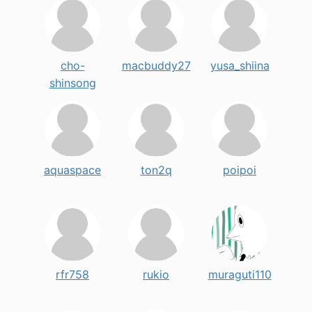
cho-
macbuddy27
yusa_shiina
shinsong
aquaspace
ton2q
poipoi
rfr758
rukio
muraguti110