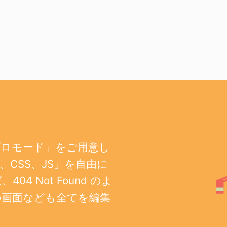
プロモード」をご用意し
CSS、JS」を自由に
 Not Found のよ
の画面なども全てを編集