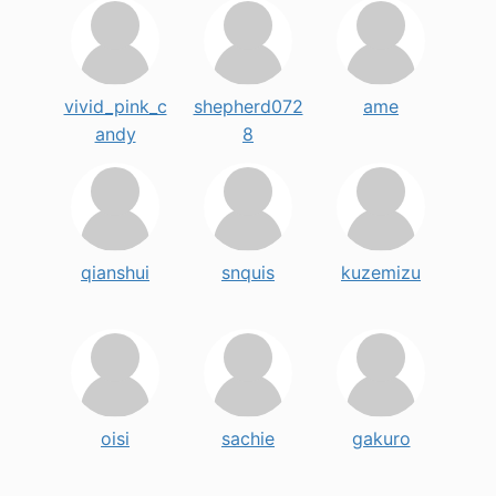
vivid_pink_c
shepherd072
ame
andy
8
qianshui
snquis
kuzemizu
oisi
sachie
gakuro