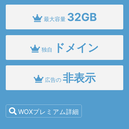
32GB
最大容量
ドメイン
独自
非表示
広告の
WOXプレミアム詳細