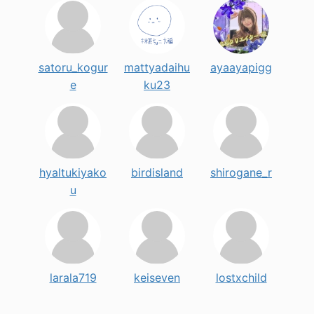
satoru_kogur
mattyadaihu
ayaayapigg
e
ku23
hyaltukiyako
birdisland
shirogane_r
u
larala719
keiseven
lostxchild