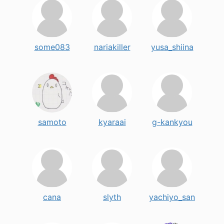
some083
nariakiller
yusa_shiina
samoto
kyaraai
g-kankyou
cana
slyth
yachiyo_san