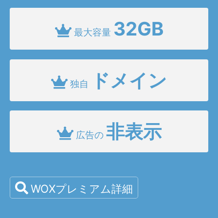
32GB
最大容量
ドメイン
独自
非表示
広告の
WOXプレミアム詳細