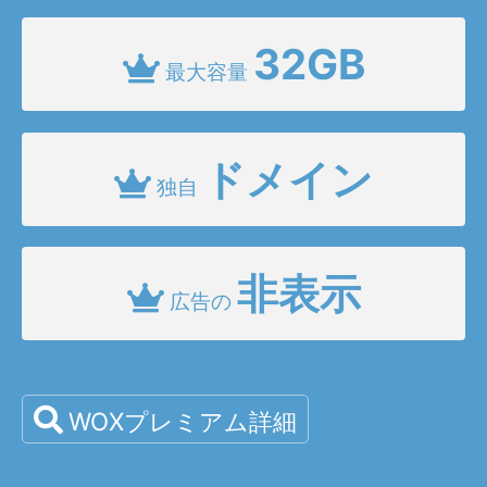
32GB
最大容量
ドメイン
独自
非表示
広告の
WOXプレミアム詳細