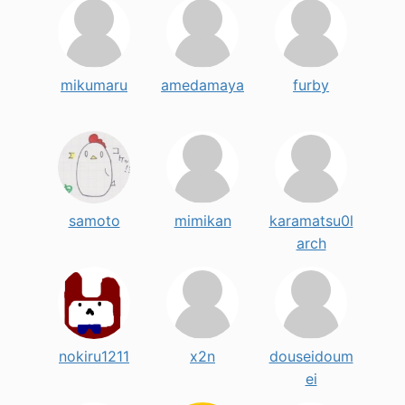
mikumaru
amedamaya
furby
samoto
mimikan
karamatsu0l
arch
nokiru1211
x2n
douseidoum
ei