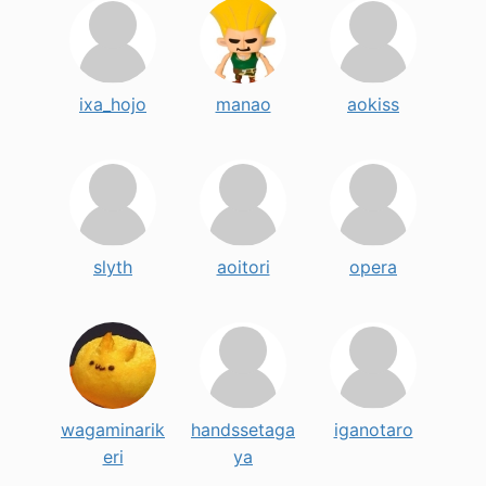
ixa_hojo
manao
aokiss
slyth
aoitori
opera
wagaminarik
handssetaga
iganotaro
eri
ya