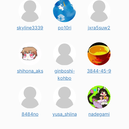
skyline3339
po10ri
jxra5suw2
shihona_aks
ginboshi-
3844-45-9
kohbo
8484no
yusa_shiina
nadegami