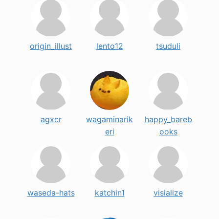
origin_illust
lento12
tsuduli
agxcr
wagaminarik
happy_bareb
eri
ooks
waseda-hats
katchin1
visialize