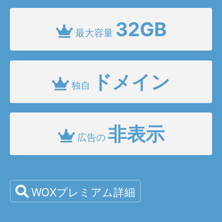
32GB
最大容量
ドメイン
独自
非表示
広告の
WOXプレミアム詳細